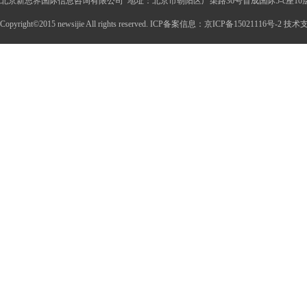
北京新思界国际信息咨询有限公司 地址：北京市朝阳区广渠路36号首成国际5-c座10
Copyright©2015 newsijie All rights reserved. ICP备案信息：京ICP备15021116号-2 