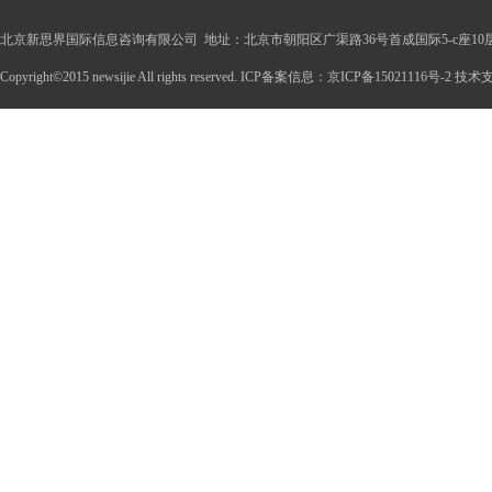
北京新思界国际信息咨询有限公司 地址：北京市朝阳区广渠路36号首成国际5-c座10
Copyright©2015 newsijie All rights reserved. ICP备案信息：京ICP备15021116号-2 