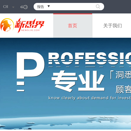
CH
报告
首页
关于我们