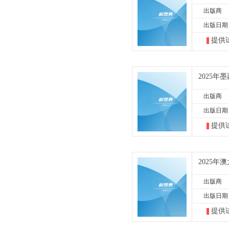
出版商
出版日期
提供
2025
出版商
出版日期
提供
2025
出版商
出版日期
提供