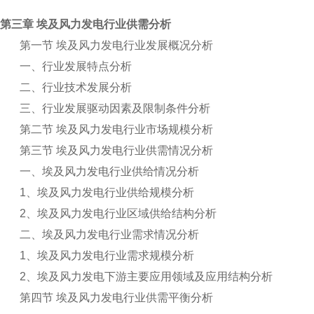
第三章 埃及风力发电行业供需分析
第一节 埃及风力发电行业发展概况分析
一、行业发展特点分析
二、行业技术发展分析
三、行业发展驱动因素及限制条件分析
第二节 埃及风力发电行业市场规模分析
第三节 埃及风力发电行业供需情况分析
一、埃及风力发电行业供给情况分析
1
、埃及风力发电行业供给规模分析
2
、埃及风力发电行业区域供给结构分析
二、埃及风力发电行业需求情况分析
1
、埃及风力发电行业需求规模分析
2
、埃及风力发电下游主要应用领域及应用结构分析
第四节 埃及风力发电行业供需平衡分析