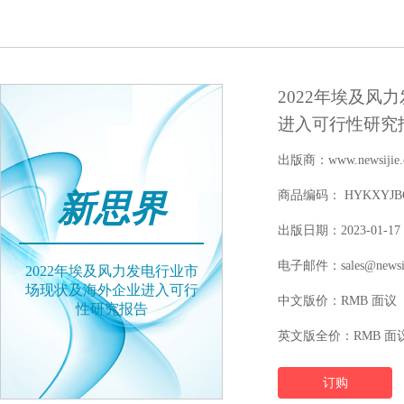
2022年埃及风
进入可行性研究
出版商：www.newsijie.
新思界
商品编码： HYKXYJBGW
出版日期：2023-01-17
电子邮件：sales@newsij
2022年埃及风力发电行业市
场现状及海外企业进入可行
中文版价：RMB 面议
性研究报告
英文版全价：RMB 面
订购