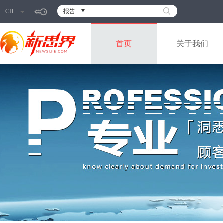
CH
报告
首页
关于我们