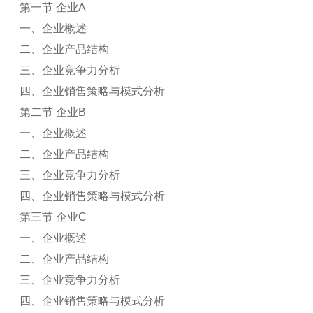
第一节 企业A
一、企业概述
二、企业产品结构
三、企业竞争力分析
四、企业销售策略与模式分析
第二节 企业B
一、企业概述
二、企业产品结构
三、企业竞争力分析
四、企业销售策略与模式分析
第三节 企业C
一、企业概述
二、企业产品结构
三、企业竞争力分析
四、企业销售策略与模式分析