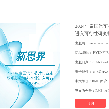
2024年泰国汽
进入可行性研究
出版商：www.newsijie.
新思界
商品编码： HYKXYJBGW
出版日期：2024-06-24
电子邮件：sales@newsij
2024年泰国汽车芯片行业市
场现状及海外企业进入可行
中文版价：RMB 面议
性研究报告
英文版全价：RMB 面
订购