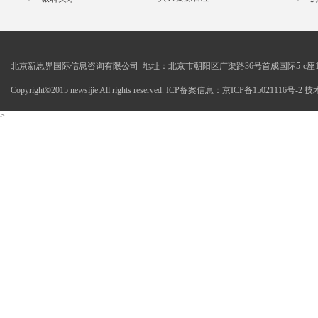
北京新思界国际信息咨询有限公司 地址：北京市朝阳区广渠路36号首成国际5-c座1
Copyright©2015 newsijie All rights reserved. ICP备案信息：京ICP备15021116号-
>