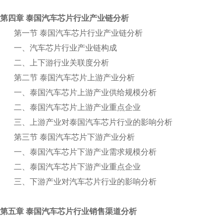
第四章 泰国汽车芯片行业产业链分析
第一节 泰国汽车芯片行业产业链分析
一、汽车芯片行业产业链构成
二、上下游行业关联度分析
第二节 泰国汽车芯片上游产业分析
一、泰国汽车芯片上游产业供给规模分析
二、泰国汽车芯片上游产业重点企业
三、上游产业对泰国汽车芯片行业的影响分析
第三节 泰国汽车芯片下游产业分析
一、泰国汽车芯片下游产业需求规模分析
二、泰国汽车芯片下游产业重点企业
三、下游产业对汽车芯片行业的影响分析
第五章 泰国汽车芯片行业销售渠道分析