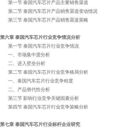
第一节 泰国汽车芯片产品主要销售渠道
第二节 泰国汽车芯片产品销售渠道变动情况
第三节 泰国汽车芯片产品销售渠道策略
第六章 泰国汽车芯片行业竞争情况分析
第一节 泰国汽车芯片行业竞争情况
一、市场集中度分析
二、进入壁垒分析
第二节 泰国汽车芯片行业竞争格局分析
一、泰国汽车芯片行业竞争程度
二、产品替代性分析
第三节 影响行业竞争关键因素分析
第四节 泰国汽车芯片行业竞争策略分析
第七章 泰国汽车芯片行业标杆企业研究