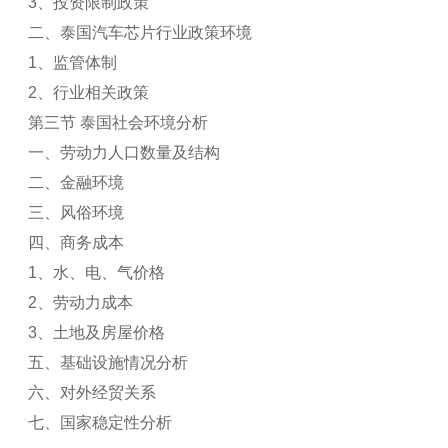
3
、投资限制政策
二、泰国汽车芯片行业政策环境
1
、监管体制
2
、行业相关政策
第三节 泰国社会环境分析
一、劳动力人口数量及结构
二、金融环境
三、风俗环境
四、商务成本
1
、水、电、气价格
2
、劳动力成本
3
、土地及房屋价格
五、基础设施情况分析
六、对外经贸关系
七、国家稳定性分析