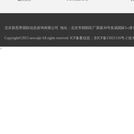
北京新思界国际信息咨询有限公司 地址：北京市朝阳区广渠路36号首成国际5-c座1
Copyright©2015 newsijie All rights reserved. ICP备案信息：京ICP备15021116号-
>