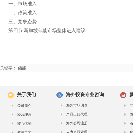
一、市场准入
二、政策准入
三、竞争态势
第四节 新加坡储能市场整体进入建议
关键字： 储能
关于我们
海外投资专业咨询
海外市场调查
公司简介
产品出口代理
经营理念
海外公司注册
核心优势
人力资源管理
诚聘英才