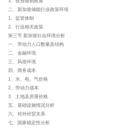
3
、投资限制政策
二、新加坡储能行业政策环境
1
、监管体制
2
、行业相关政策
第三节 新加坡社会环境分析
一、劳动力人口数量及结构
二、金融环境
三、风俗环境
四、商务成本
1
、水、电、气价格
2
、劳动力成本
3
、土地及房屋价格
五、基础设施情况分析
六、对外经贸关系
七、国家稳定性分析