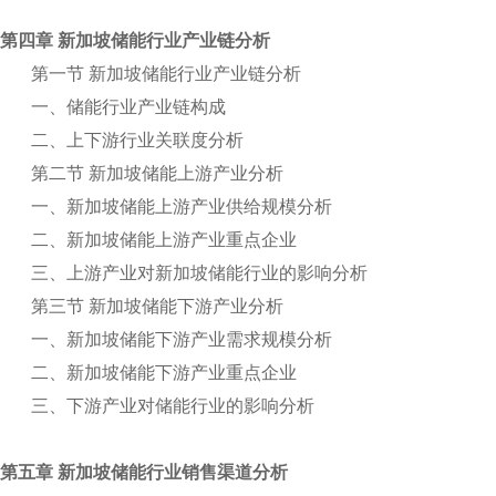
第四章 新加坡储能行业产业链分析
第一节 新加坡储能行业产业链分析
一、储能行业产业链构成
二、上下游行业关联度分析
第二节 新加坡储能上游产业分析
一、新加坡储能上游产业供给规模分析
二、新加坡储能上游产业重点企业
三、上游产业对新加坡储能行业的影响分析
第三节 新加坡储能下游产业分析
一、新加坡储能下游产业需求规模分析
二、新加坡储能下游产业重点企业
三、下游产业对储能行业的影响分析
第五章 新加坡储能行业销售渠道分析