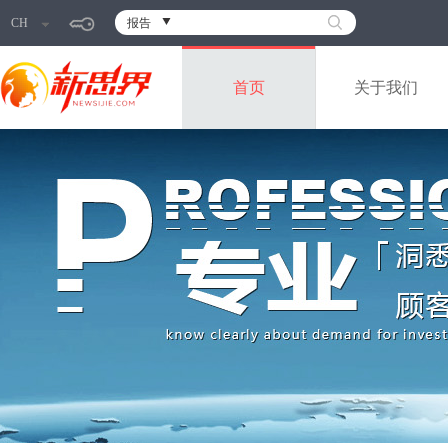
CH
报告
首页
关于我们