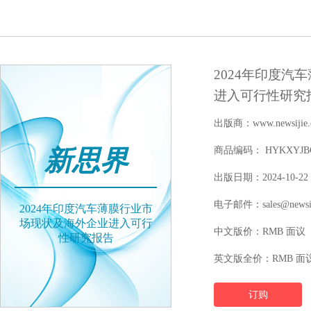
2024年印度汽
进入可行性研究
出版商：www.newsijie.
新思界
商品编码： HYKXYJBGW
出版日期：2024-10-22
电子邮件：sales@newsij
2024年印度汽车薄膜行业市
场现状及海外企业进入可行
中文版价：RMB 面议
性研究报告
英文版全价：RMB 面
订购