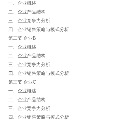
一、企业概述
二、企业产品结构
三、企业竞争力分析
四、企业销售策略与模式分析
第二节 企业B
一、企业概述
二、企业产品结构
三、企业竞争力分析
四、企业销售策略与模式分析
第三节 企业C
一、企业概述
二、企业产品结构
三、企业竞争力分析
四、企业销售策略与模式分析