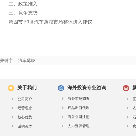
二、政策准入
三、竞争态势
第四节 印度汽车薄膜市场整体进入建议
关键字： 汽车薄膜
关于我们
海外投资专业咨询
海外市场调查
公司简介
产品出口代理
经营理念
海外公司注册
核心优势
人力资源管理
诚聘英才