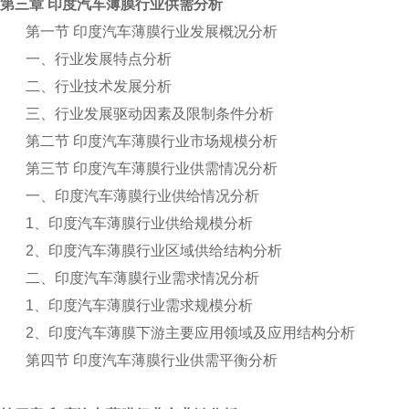
第三章 印度汽车薄膜行业供需分析
第一节 印度汽车薄膜行业发展概况分析
一、行业发展特点分析
二、行业技术发展分析
三、行业发展驱动因素及限制条件分析
第二节 印度汽车薄膜行业市场规模分析
第三节 印度汽车薄膜行业供需情况分析
一、印度汽车薄膜行业供给情况分析
1
、印度汽车薄膜行业供给规模分析
2
、印度汽车薄膜行业区域供给结构分析
二、印度汽车薄膜行业需求情况分析
1
、印度汽车薄膜行业需求规模分析
2
、印度汽车薄膜下游主要应用领域及应用结构分析
第四节 印度汽车薄膜行业供需平衡分析