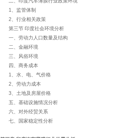
二、印度汽车薄膜行业政策环境
1
、监管体制
2
、行业相关政策
第三节 印度社会环境分析
一、劳动力人口数量及结构
二、金融环境
三、风俗环境
四、商务成本
1
、水、电、气价格
2
、劳动力成本
3
、土地及房屋价格
五、基础设施情况分析
六、对外经贸关系
七、国家稳定性分析