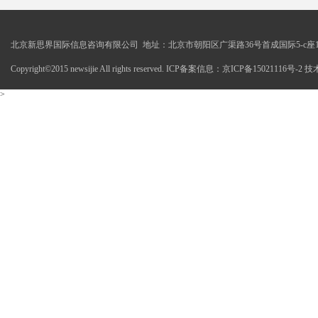
北京新思界国际信息咨询有限公司 地址：北京市朝阳区广渠路36号首成国际5-c座1
Copyright©2015 newsijie All rights reserved. ICP备案信息：京ICP备15021116号-
>