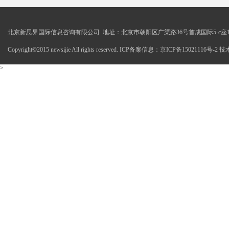
北京新思界国际信息咨询有限公司 地址：北京市朝阳区广渠路36号首成国际5-c座1
Copyright©2015 newsijie All rights reserved. ICP备案信息：京ICP备15021116号-
>