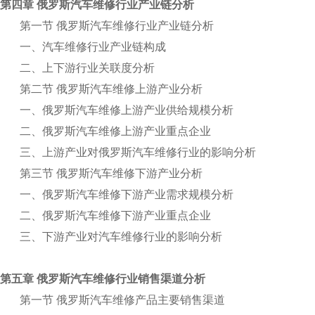
第四章 俄罗斯汽车维修行业产业链分析
第一节 俄罗斯汽车维修行业产业链分析
一、汽车维修行业产业链构成
二、上下游行业关联度分析
第二节 俄罗斯汽车维修上游产业分析
一、俄罗斯汽车维修上游产业供给规模分析
二、俄罗斯汽车维修上游产业重点企业
三、上游产业对俄罗斯汽车维修行业的影响分析
第三节 俄罗斯汽车维修下游产业分析
一、俄罗斯汽车维修下游产业需求规模分析
二、俄罗斯汽车维修下游产业重点企业
三、下游产业对汽车维修行业的影响分析
第五章 俄罗斯汽车维修行业销售渠道分析
第一节 俄罗斯汽车维修产品主要销售渠道