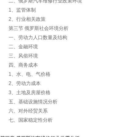
二、俄罗斯汽车维修行业政策环境
1
、监管体制
2
、行业相关政策
第三节 俄罗斯社会环境分析
一、劳动力人口数量及结构
二、金融环境
三、风俗环境
四、商务成本
1
、水、电、气价格
2
、劳动力成本
3
、土地及房屋价格
五、基础设施情况分析
六、对外经贸关系
七、国家稳定性分析