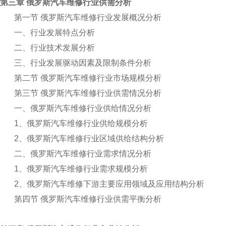
第三章 俄罗斯汽车维修行业供需分析
第一节 俄罗斯汽车维修行业发展概况分析
一、行业发展特点分析
二、行业技术发展分析
三、行业发展驱动因素及限制条件分析
第二节 俄罗斯汽车维修行业市场规模分析
第三节 俄罗斯汽车维修行业供需情况分析
一、俄罗斯汽车维修行业供给情况分析
1
、俄罗斯汽车维修行业供给规模分析
2
、俄罗斯汽车维修行业区域供给结构分析
二、俄罗斯汽车维修行业需求情况分析
1
、俄罗斯汽车维修行业需求规模分析
2
、俄罗斯汽车维修下游主要应用领域及应用结构分析
第四节 俄罗斯汽车维修行业供需平衡分析