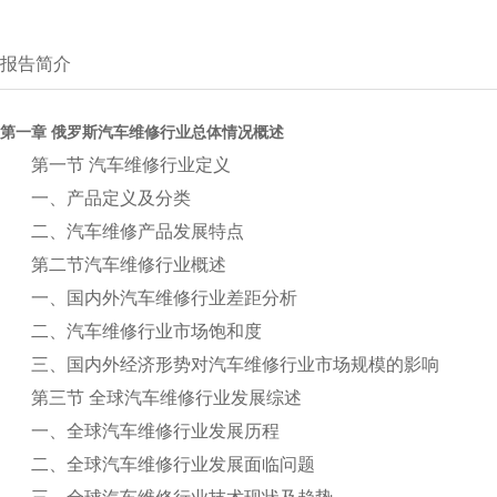
报告简介
第一章 俄罗斯汽车维修行业总体情况概述
第一节 汽车维修行业定义
一、产品定义及分类
二、汽车维修产品发展特点
第二节汽车维修行业概述
一、国内外汽车维修行业差距分析
二、汽车维修行业市场饱和度
三、国内外经济形势对汽车维修行业市场规模的影响
第三节 全球汽车维修行业发展综述
一、全球汽车维修行业发展历程
二、全球汽车维修行业发展面临问题