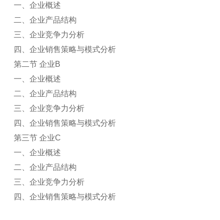
一、企业概述
二、企业产品结构
三、企业竞争力分析
四、企业销售策略与模式分析
第二节 企业B
一、企业概述
二、企业产品结构
三、企业竞争力分析
四、企业销售策略与模式分析
第三节 企业C
一、企业概述
二、企业产品结构
三、企业竞争力分析
四、企业销售策略与模式分析