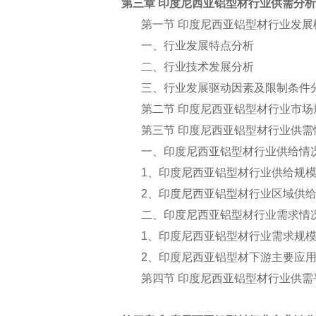
第三章 印度尼西亚铝型材行业供需分析
第一节 印度尼西亚铝型材行业发展
一、行业发展特点分析
二、行业技术发展分析
三、行业发展驱动因素及限制条件
第二节 印度尼西亚铝型材行业市场
第三节 印度尼西亚铝型材行业供需
一、印度尼西亚铝型材行业供给情
1
、印度尼西亚铝型材行业供给规
2
、印度尼西亚铝型材行业区域供
二、印度尼西亚铝型材行业需求情
1
、印度尼西亚铝型材行业需求规
2
、印度尼西亚铝型材下游主要应
第四节 印度尼西亚铝型材行业供需