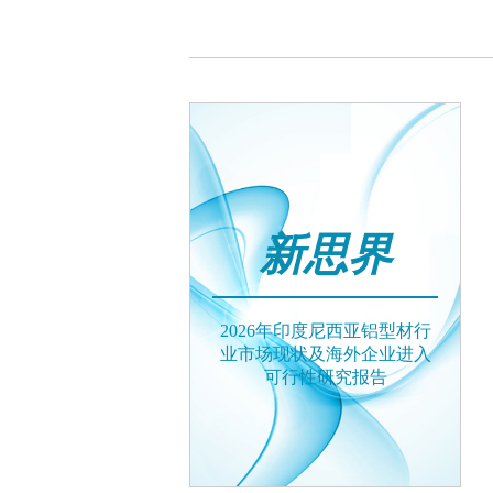
新思界
2026年印度尼西亚铝型材行
业市场现状及海外企业进入
可行性研究报告