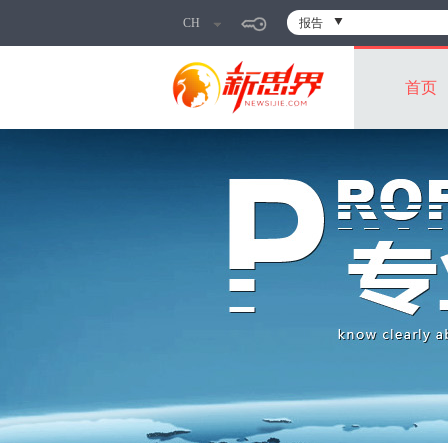
CH
报告
首页