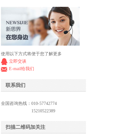
使用以下方式将便于您了解更多
立即交谈
E-mail给我们
联系我们
全国咨询热线：010-57742774
15210522389
扫描二维码加关注