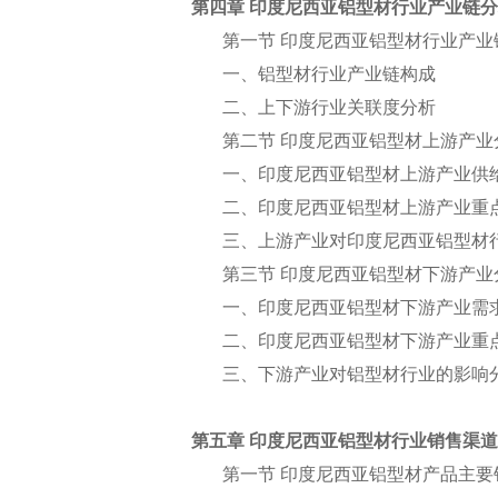
第四章 印度尼西亚铝型材行业产业链
第一节 印度尼西亚铝型材行业产业
一、铝型材行业产业链构成
二、上下游行业关联度分析
第二节 印度尼西亚铝型材上游产业
一、印度尼西亚铝型材上游产业供
二、印度尼西亚铝型材上游产业重
三、上游产业对印度尼西亚铝型材
第三节 印度尼西亚铝型材下游产业
一、印度尼西亚铝型材下游产业需
二、印度尼西亚铝型材下游产业重
三、下游产业对铝型材行业的影响
第五章 印度尼西亚铝型材行业销售渠
第一节 印度尼西亚铝型材产品主要