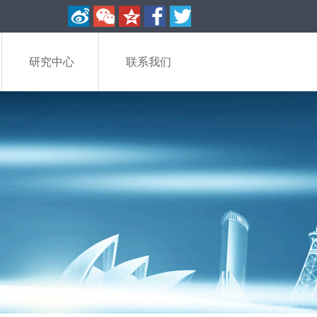
研究中心
联系我们