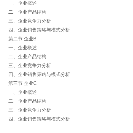
一、企业概述
二、企业产品结构
三、企业竞争力分析
四、企业销售策略与模式分析
第二节 企业B
一、企业概述
二、企业产品结构
三、企业竞争力分析
四、企业销售策略与模式分析
第三节 企业C
一、企业概述
二、企业产品结构
三、企业竞争力分析
四、企业销售策略与模式分析