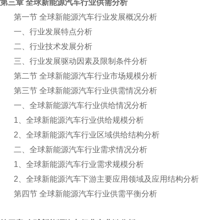
第三章 全球新能源汽车行业供需分析
第一节 全球新能源汽车行业发展概况分析
一、行业发展特点分析
二、行业技术发展分析
三、行业发展驱动因素及限制条件分析
第二节 全球新能源汽车行业市场规模分析
第三节 全球新能源汽车行业供需情况分析
一、全球新能源汽车行业供给情况分析
1
、全球新能源汽车行业供给规模分析
2
、全球新能源汽车行业区域供给结构分析
二、全球新能源汽车行业需求情况分析
1
、全球新能源汽车行业需求规模分析
2
、全球新能源汽车下游主要应用领域及应用结构分析
第四节 全球新能源汽车行业供需平衡分析