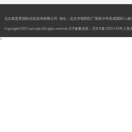
北京新思界国际信息咨询有限公司 地址：北京市朝阳区广渠路36号首成国际5-c座1
Copyright©2015 newsijie All rights reserved. ICP备案信息：京ICP备15021116号-
>