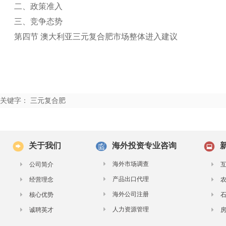
二、政策准入
三、竞争态势
第四节 澳大利亚三元复合肥市场整体进入建议
关键字： 三元复合肥
关于我们
海外投资专业咨询
海外市场调查
公司简介
产品出口代理
经营理念
海外公司注册
核心优势
人力资源管理
诚聘英才