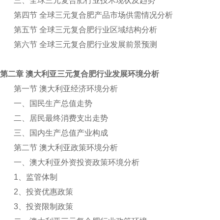
三、全球三元复合肥行业技术现状及趋势
第四节 全球三元复合肥产品市场供需情况分析
第五节 全球三元复合肥行业区域结构分析
第六节 全球三元复合肥行业发展前景预测
第二章 澳大利亚三元复合肥行业发展环境分析
第一节 澳大利亚经济环境分析
一、国民生产总值走势
二、居民最终消费支出走势
三、国内生产总值产业构成
第二节 澳大利亚政策环境分析
一、澳大利亚外资投资政策环境分析
1
、监管体制
2
、投资优惠政策
3
、投资限制政策