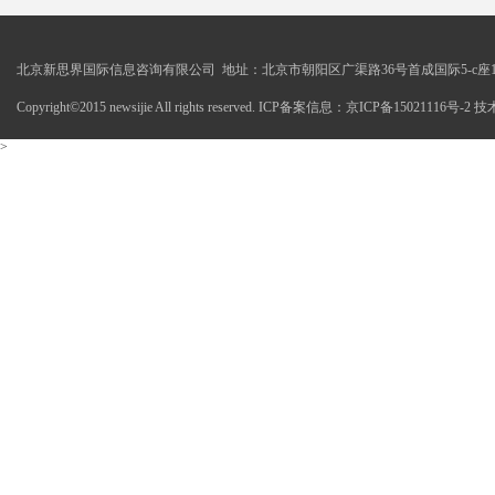
北京新思界国际信息咨询有限公司 地址：北京市朝阳区广渠路36号首成国际5-c座1
Copyright©2015 newsijie All rights reserved. ICP备案信息：京ICP备15021116号-
>