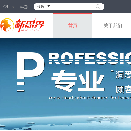
CH
报告
首页
关于我们