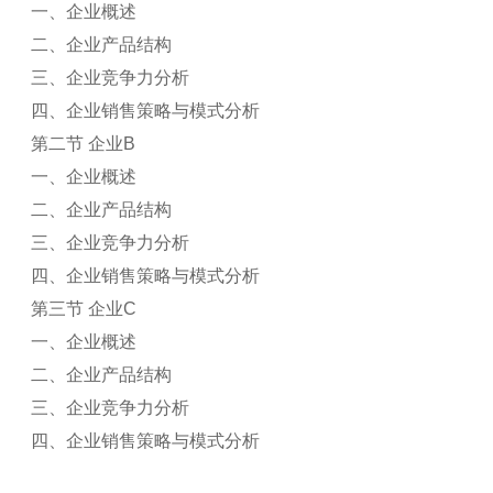
一、企业概述
二、企业产品结构
三、企业竞争力分析
四、企业销售策略与模式分析
第二节 企业B
一、企业概述
二、企业产品结构
三、企业竞争力分析
四、企业销售策略与模式分析
第三节 企业C
一、企业概述
二、企业产品结构
三、企业竞争力分析
四、企业销售策略与模式分析