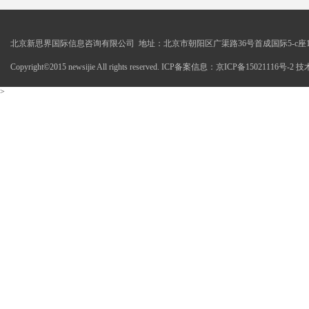
北京新思界国际信息咨询有限公司 地址：北京市朝阳区广渠路36号首成国际5-c座1
Copyright©2015 newsijie All rights reserved. ICP备案信息：京ICP备15021116号-
>