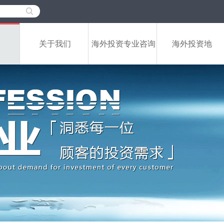
关于我们
海外投资专业咨询
海外投资地