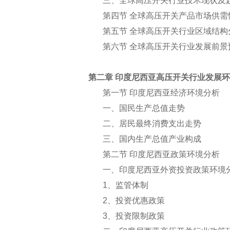
三、全球高压开关行业技术现状及
第四节 全球高压开关产品市场供需
第五节 全球高压开关行业区域结构
第六节 全球高压开关行业发展前景
第二章 印度尼西亚高压开关行业发展
第一节 印度尼西亚经济环境分析
一、国民生产总值走势
二、居民最终消费支出走势
三、国内生产总值产业构成
第二节 印度尼西亚政策环境分析
一、印度尼西亚外资投资政策环境
1
、监管体制
2
、投资优惠政策
3
、投资限制政策