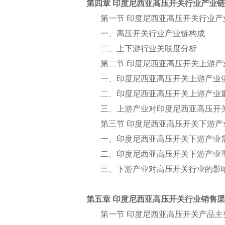
第四章 印度尼西亚高压开关行业产业
第一节 印度尼西亚高压开关行业产
一、高压开关行业产业链构成
二、上下游行业关联度分析
第二节 印度尼西亚高压开关上游产
一、印度尼西亚高压开关上游产业
二、印度尼西亚高压开关上游产业
三、上游产业对印度尼西亚高压开
第三节 印度尼西亚高压开关下游产
一、印度尼西亚高压开关下游产业
二、印度尼西亚高压开关下游产业
三、下游产业对高压开关行业的影
第五章 印度尼西亚高压开关行业销售
第一节 印度尼西亚高压开关产品主