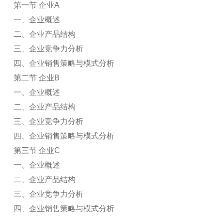
第一节 企业A
一、企业概述
二、企业产品结构
三、企业竞争力分析
四、企业销售策略与模式分析
第二节 企业B
一、企业概述
二、企业产品结构
三、企业竞争力分析
四、企业销售策略与模式分析
第三节 企业C
一、企业概述
二、企业产品结构
三、企业竞争力分析
四、企业销售策略与模式分析