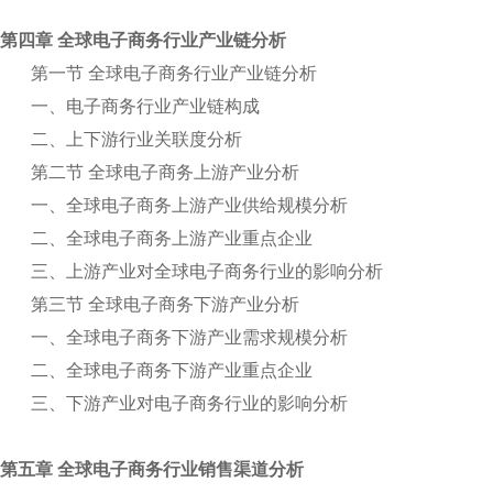
第四章 全球电子商务行业产业链分析
第一节 全球电子商务行业产业链分析
一、电子商务行业产业链构成
二、上下游行业关联度分析
第二节 全球电子商务上游产业分析
一、全球电子商务上游产业供给规模分析
二、全球电子商务上游产业重点企业
三、上游产业对全球电子商务行业的影响分析
第三节 全球电子商务下游产业分析
一、全球电子商务下游产业需求规模分析
二、全球电子商务下游产业重点企业
三、下游产业对电子商务行业的影响分析
第五章 全球电子商务行业销售渠道分析