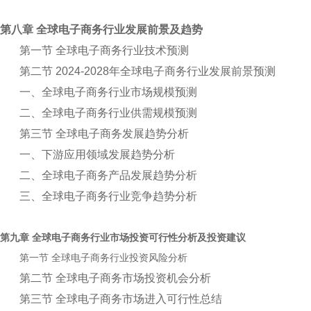
第八章 全球电子商务行业发展前景及趋势
第一节 全球电子商务行业技术预测
第二节 2024-2028年全球电子商务行业发展前景预测
一、全球电子商务行业市场规模预测
二、全球电子商务行业供需规模预测
第三节 全球电子商务发展趋势分析
一、下游应用领域发展趋势分析
二、全球电子商务产品发展趋势分析
三、全球电子商务行业竞争趋势分析
第九章
行业市场投资可行性分析及投资建议
全球电子商务
第一节
行业投资风险分析
全球电子商务
第二节 全球电子商务市场投资机会分析
第三节 全球电子商务市场进入可行性总结