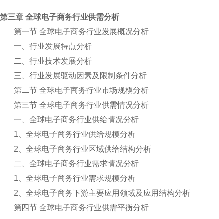
第三章 全球电子商务行业供需分析
第一节 全球电子商务行业发展概况分析
一、行业发展特点分析
二、行业技术发展分析
三、行业发展驱动因素及限制条件分析
第二节 全球电子商务行业市场规模分析
第三节 全球电子商务行业供需情况分析
一、全球电子商务行业供给情况分析
1
、全球电子商务行业供给规模分析
2
、全球电子商务行业区域供给结构分析
二、全球电子商务行业需求情况分析
1
、全球电子商务行业需求规模分析
2
、全球电子商务下游主要应用领域及应用结构分析
第四节 全球电子商务行业供需平衡分析