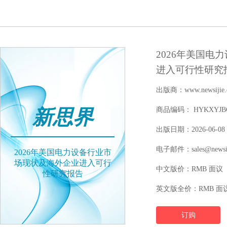
2026年美国电
进入可行性研究
出版商：www.newsijie.
新思界
商品编码： HYKXYJBGW
出版日期：2026-06-08
电子邮件：sales@newsij
2026年美国电力设备行业市
场现状及海外企业进入可行
中文版价：RMB 面议
性研究报告
英文版全价：RMB 面
订购