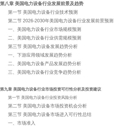
第八章 美国电力设备行业发展前景及趋势
第一节 美国电力设备行业技术预测
第二节 2026-2030年美国电力设备行业发展前景预测
一、美国电力设备行业市场规模预测
二、美国电力设备行业供需规模预测
第三节 美国电力设备发展趋势分析
一、下游应用领域发展趋势分析
二、美国电力设备产品发展趋势分析
三、美国电力设备行业竞争趋势分析
第九章
行业市场投资可行性分析及投资建议
美国电力设备
第一节
行业投资风险分析
美国电力设备
第二节 美国电力设备市场投资机会分析
第三节 美国电力设备市场进入可行性总结
一、市场准入