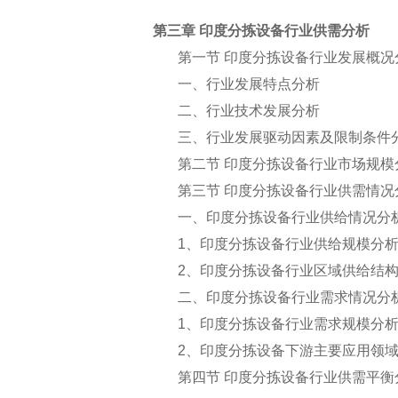
第三章 印度分拣设备行业供需分析
第一节 印度分拣设备行业发展概况
一、行业发展特点分析
二、行业技术发展分析
三、行业发展驱动因素及限制条件
第二节 印度分拣设备行业市场规模
第三节 印度分拣设备行业供需情况
一、印度分拣设备行业供给情况分
1
、印度分拣设备行业供给规模分
2
、印度分拣设备行业区域供给结
二、印度分拣设备行业需求情况分
1
、印度分拣设备行业需求规模分
2
、印度分拣设备下游主要应用领
第四节 印度分拣设备行业供需平衡