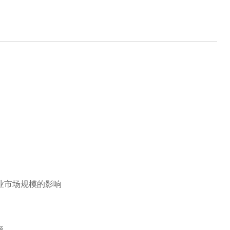
业市场规模的影响