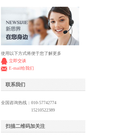
使用以下方式将便于您了解更多
立即交谈
E-mail给我们
联系我们
全国咨询热线：010-57742774
15210522389
扫描二维码加关注