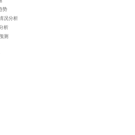
题
趋势
情况分析
分析
预测