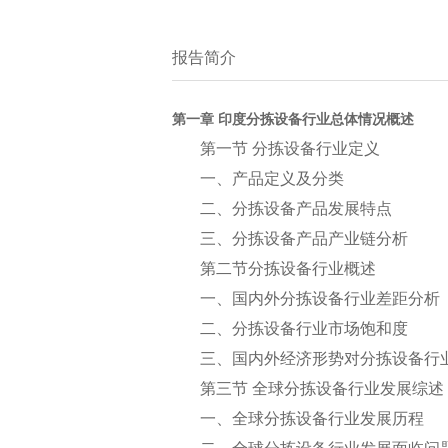
报告简介
第一章 印度分拣设备行业总体情况概述
第一节 分拣设备行业定义
一、产品定义及分类
二、分拣设备产品发展特点
三、分拣设备产品产业链分析
第二节分拣设备行业概述
一、国内外分拣设备行业差距分析
二、分拣设备行业市场饱和度
三、国内外经济形势对分拣设备行
第三节 全球分拣设备行业发展综述
一、全球分拣设备行业发展历程