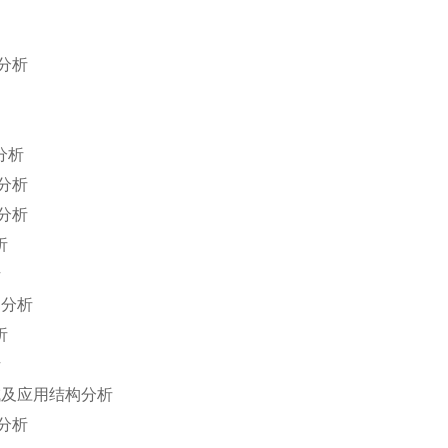
分析
分析
分析
分析
析
析
构分析
析
析
域及应用结构分析
分析