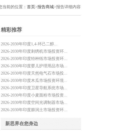
您当前的位置：
首页
>
报告商城
>报告详细内容
精彩推荐
2026-2030年印度1,4-环己二醇...
2026-2030年印度刺绣机市场投资环...
2026-2030年印度特种纸市场投资环...
2026-2030年印度婴儿护理用品市场...
2026-2030年印度天然电气石市场投...
2026-2030年印度木瓜市场投资环境...
2026-2030年印度卫星导航系统市场...
2026-2030年印度小麦面粉市场投资...
2026-2030年印度空间光调制器市场...
2026-2030年印度膨润土市场投资环...
新思界在您身边