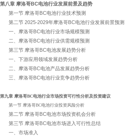
第八章 摩洛哥BC电池行业发展前景及趋势
第一节 摩洛哥BC电池行业技术预测
第二节 2025-2029年摩洛哥BC电池行业发展前景预测
一、摩洛哥BC电池行业市场规模预测
二、摩洛哥BC电池行业供需规模预测
第三节 摩洛哥BC电池发展趋势分析
一、下游应用领域发展趋势分析
二、摩洛哥BC电池产品发展趋势分析
三、摩洛哥BC电池行业竞争趋势分析
第九章
行业市场投资可行性分析及投资建议
摩洛哥BC电池
第一节
行业投资风险分析
摩洛哥BC电池
第二节 摩洛哥BC电池市场投资机会分析
第三节 摩洛哥BC电池市场进入可行性总结
一、市场准入