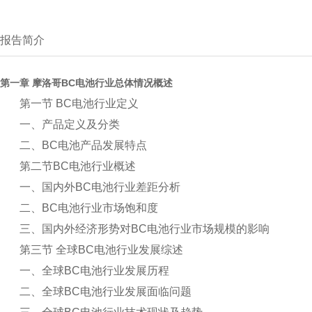
报告简介
第一章 摩洛哥BC电池行业总体情况概述
第一节 BC电池行业定义
一、产品定义及分类
二、BC电池产品发展特点
第二节BC电池行业概述
一、国内外BC电池行业差距分析
二、BC电池行业市场饱和度
三、国内外经济形势对BC电池行业市场规模的影响
第三节 全球BC电池行业发展综述
一、全球BC电池行业发展历程
二、全球BC电池行业发展面临问题