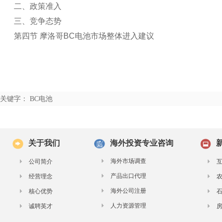
二、政策准入
三、竞争态势
第四节 摩洛哥BC电池市场整体进入建议
关键字： BC电池
关于我们
海外投资专业咨询
海外市场调查
公司简介
产品出口代理
经营理念
海外公司注册
核心优势
人力资源管理
诚聘英才