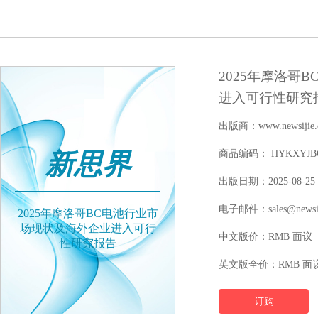
2025年摩洛哥
进入可行性研究
出版商：www.newsijie.
新思界
商品编码： HYKXYJBGW
出版日期：2025-08-25
电子邮件：sales@newsij
2025年摩洛哥BC电池行业市
场现状及海外企业进入可行
中文版价：RMB 面议
性研究报告
英文版全价：RMB 面
订购