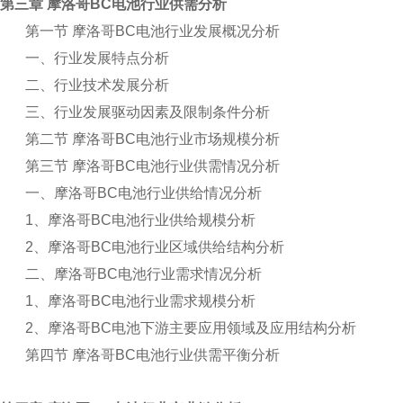
第三章 摩洛哥BC电池行业供需分析
第一节 摩洛哥BC电池行业发展概况分析
一、行业发展特点分析
二、行业技术发展分析
三、行业发展驱动因素及限制条件分析
第二节 摩洛哥BC电池行业市场规模分析
第三节 摩洛哥BC电池行业供需情况分析
一、摩洛哥BC电池行业供给情况分析
1
、摩洛哥BC电池行业供给规模分析
2
、摩洛哥BC电池行业区域供给结构分析
二、摩洛哥BC电池行业需求情况分析
1
、摩洛哥BC电池行业需求规模分析
2
、摩洛哥BC电池下游主要应用领域及应用结构分析
第四节 摩洛哥BC电池行业供需平衡分析