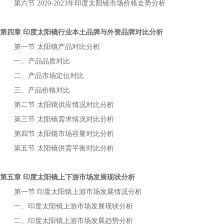
第六节
年
市场价格走势分析
2020-2023
印度太阳镜
第四章
行业本土品牌与外资品牌对比分析
印度太阳镜
第一节
产品对比分析
太阳镜
一、产品品质对比
二、产品市场定位对比
三、产品价格对比
第二节
供应情况对比分析
太阳镜
第三节
需求情况对比分析
太阳镜
第四节
市场容量对比分析
太阳镜
第五节
供需平衡对比分析
太阳镜
第五章
上下游市场发展现状分析
印度太阳镜
第一节
上游市场发展情况分析
印度太阳镜
一、
上游市场发展现状分析
印度太阳镜
二、
上游市场发展趋势分析
印度太阳镜