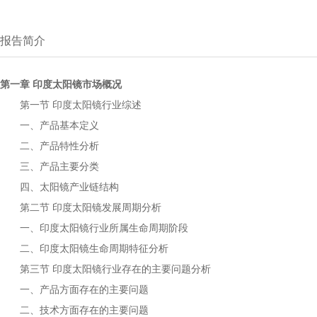
报告简介
第一章
市场概况
印度太阳镜
第一节
行业综述
印度太阳镜
一、产品基本定义
二、产品特性分析
三、产品主要分类
四、
产业链结构
太阳镜
第二节
发展周期分析
印度太阳镜
一、
行业所属生命周期阶段
印度太阳镜
二、
生命周期特征分析
印度太阳镜
第三节
行业存在的主要问题分析
印度太阳镜
一、产品方面存在的主要问题
二、技术方面存在的主要问题