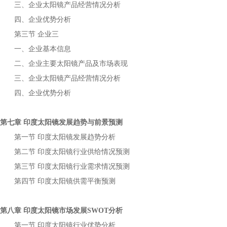
三、企业
产品经营情况分析
太阳镜
四、企业优势分析
第三节
企业三
一、企业基本信息
二、企业主要
产品及市场表现
太阳镜
三、企业
产品经营情况分析
太阳镜
四、企业优势分析
第七章
发展趋势与前景预测
印度太阳镜
第一节
发展趋势分析
印度太阳镜
第二节
行业供给情况预测
印度太阳镜
第三节
行业需求情况预测
印度太阳镜
第四节
供需平衡预测
印度太阳镜
第八章
市场发展
分析
印度太阳镜
SWOT
第一节
行业优势分析
印度太阳镜