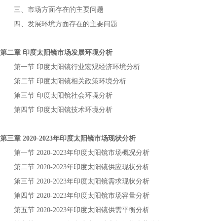
三、市场方面存在的主要问题
四、发展环境方面存在的主要问题
第二章
市场发展环境分析
印度太阳镜
第一节
行业宏观经济环境分析
印度太阳镜
第二节
相关政策环境分析
印度太阳镜
第三节
社会环境分析
印度太阳镜
第四节
技术环境分析
印度太阳镜
第三章
年
市场现状分析
2020-2023
印度太阳镜
第一节
年
市场概况分析
2020-2023
印度太阳镜
第二节
年
供应现状分析
2020-2023
印度太阳镜
第三节
年
需求现状分析
2020-2023
印度太阳镜
第四节
年
市场容量分析
2020-2023
印度太阳镜
第五节
年
供需平衡分析
2020-2023
印度太阳镜