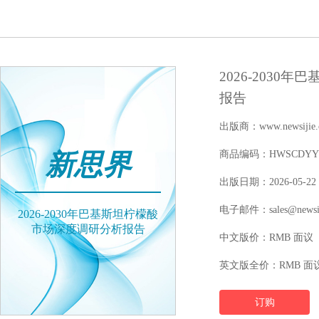
2026-203
报告
出版商：www.newsijie.
新思界
商品编码：HWSCDYYFY1
出版日期：2026-05-22
电子邮件：sales@newsij
2026-2030年巴基斯坦柠檬酸
市场深度调研分析报告
中文版价：RMB 面议
英文版全价：RMB 面
订购