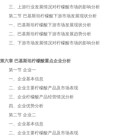
三、上游行业发展情况对
市场的影响分析
柠檬酸
第二节
下游市场发展现状分析
巴基斯坦柠檬酸
一、
下游市场发展现状分析
巴基斯坦柠檬酸
二、
下游市场发展趋势分析
巴基斯坦柠檬酸
三、下游市场发展情况对
市场的影响分析
柠檬酸
第六章
重点企业分析
巴基斯坦柠檬酸
第一节
企业一
一、企业基本信息
二、企业主要
产品及市场表现
柠檬酸
三、企业
产品经营情况分析
柠檬酸
四、企业优势分析
第二节
企业二
一、企业基本信息
二、企业主要
产品及市场表现
柠檬酸