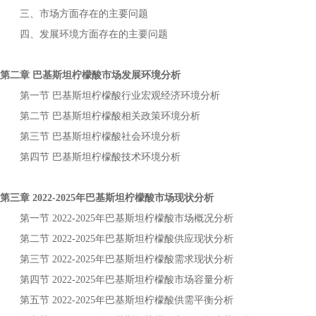
三、市场方面存在的主要问题
四、发展环境方面存在的主要问题
第二章
市场发展环境分析
巴基斯坦柠檬酸
第一节
行业宏观经济环境分析
巴基斯坦柠檬酸
第二节
相关政策环境分析
巴基斯坦柠檬酸
第三节
社会环境分析
巴基斯坦柠檬酸
第四节
技术环境分析
巴基斯坦柠檬酸
第三章
年
市场现状分析
2022-2025
巴基斯坦柠檬酸
第一节
年
市场概况分析
2022-2025
巴基斯坦柠檬酸
第二节
年
供应现状分析
2022-2025
巴基斯坦柠檬酸
第三节
年
需求现状分析
2022-2025
巴基斯坦柠檬酸
第四节
年
市场容量分析
2022-2025
巴基斯坦柠檬酸
第五节
年
供需平衡分析
2022-2025
巴基斯坦柠檬酸