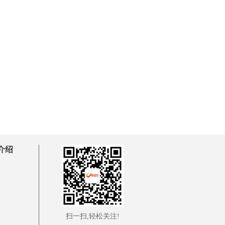
介绍
扫一扫,轻松关注!