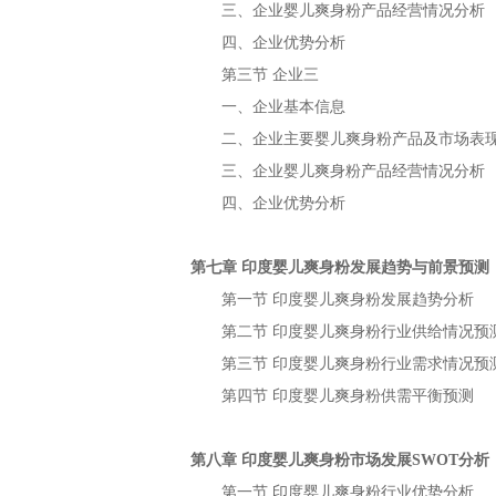
三、企业
产品经营情况分析
婴儿爽身粉
四、企业优势分析
第三节
企业三
一、企业基本信息
二、企业主要
产品及市场表
婴儿爽身粉
三、企业
产品经营情况分析
婴儿爽身粉
四、企业优势分析
第七章
发展趋势与前景预测
印度婴儿爽身粉
第一节
发展趋势分析
印度婴儿爽身粉
第二节
行业供给情况预
印度婴儿爽身粉
第三节
行业需求情况预
印度婴儿爽身粉
第四节
供需平衡预测
印度婴儿爽身粉
第八章
市场发展
分析
印度婴儿爽身粉
SWOT
第一节
行业优势分析
印度婴儿爽身粉