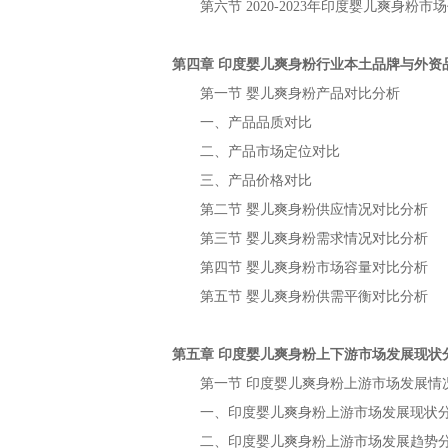
第六节
年
市场
2020-2023
印度婴儿爽身粉
第四章
行业本土品牌与外资
印度婴儿爽身粉
第一节
产品对比分析
婴儿爽身粉
一、产品品质对比
二、产品市场定位对比
三、产品价格对比
第二节
供应情况对比分析
婴儿爽身粉
第三节
需求情况对比分析
婴儿爽身粉
第四节
市场容量对比分析
婴儿爽身粉
第五节
供需平衡对比分析
婴儿爽身粉
第五章
上下游市场发展现状
印度婴儿爽身粉
第一节
上游市场发展情
印度婴儿爽身粉
一、
上游市场发展现状
印度婴儿爽身粉
二、
上游市场发展趋势
印度婴儿爽身粉