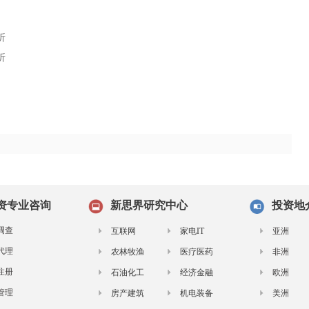
析
析
资专业咨询
新思界研究中心
投资地
调查
互联网
家电IT
亚洲
代理
农林牧渔
医疗医药
非洲
注册
石油化工
经济金融
欧洲
管理
房产建筑
机电装备
美洲