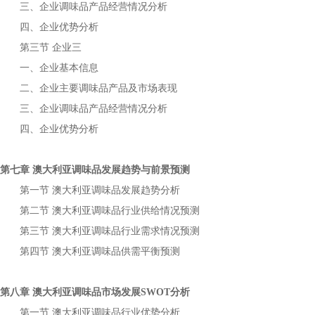
三、企业
产品经营情况分析
调味品
四、企业优势分析
第三节
企业三
一、企业基本信息
二、企业主要
产品及市场表现
调味品
三、企业
产品经营情况分析
调味品
四、企业优势分析
第七章
发展趋势与前景预测
澳大利亚调味品
第一节
发展趋势分析
澳大利亚调味品
第二节
行业供给情况预测
澳大利亚调味品
第三节
行业需求情况预测
澳大利亚调味品
第四节
供需平衡预测
澳大利亚调味品
第八章
市场发展
分析
澳大利亚调味品
SWOT
第一节
行业优势分析
澳大利亚调味品