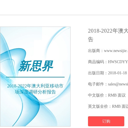
2018-202
告
出版商：www.newsijie.
新思界
商品编码：HWSCDYYFY1
出版日期：2018-01-18
电子邮件：sales@newsij
2018-2022年澳大利亚移动市
场深度调研分析报告
中文版价：RMB 面议
英文版全价：RMB 面
订购