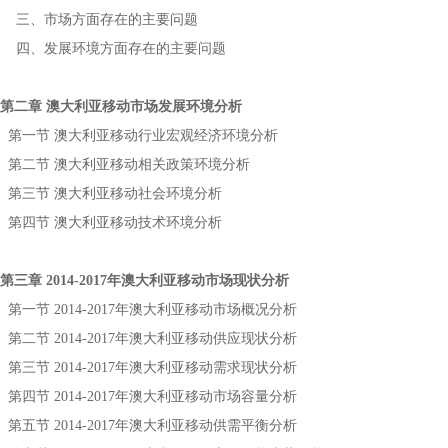
三、市场方面存在的主要问题
四、发展环境方面存在的主要问题
第二章
市场发展环境分析
澳大利亚移动
第一节
行业宏观经济环境分析
澳大利亚移动
第二节
相关政策环境分析
澳大利亚移动
第三节
社会环境分析
澳大利亚移动
第四节
技术环境分析
澳大利亚移动
第三章
年
市场现状分析
2014-2017
澳大利亚移动
第一节
年
市场概况分析
2014-2017
澳大利亚移动
第二节
年
供应现状分析
2014-2017
澳大利亚移动
第三节
年
需求现状分析
2014-2017
澳大利亚移动
第四节
年
市场容量分析
2014-2017
澳大利亚移动
第五节
年
供需平衡分析
2014-2017
澳大利亚移动