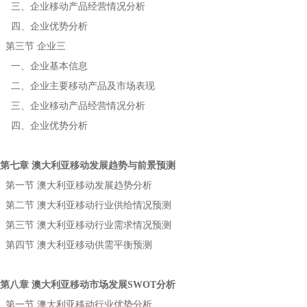
三、企业
产品经营情况分析
移动
四、企业优势分析
第三节
企业三
一、企业基本信息
二、企业主要
产品及市场表现
移动
三、企业
产品经营情况分析
移动
四、企业优势分析
第七章
发展趋势与前景预测
澳大利亚移动
第一节
发展趋势分析
澳大利亚移动
第二节
行业供给情况预测
澳大利亚移动
第三节
行业需求情况预测
澳大利亚移动
第四节
供需平衡预测
澳大利亚移动
第八章
市场发展
分析
澳大利亚移动
SWOT
第一节
行业优势分析
澳大利亚移动