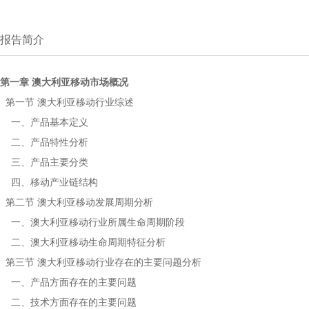
报告简介
第一章
市场概况
澳大利亚移动
第一节
行业综述
澳大利亚移动
一、产品基本定义
二、产品特性分析
三、产品主要分类
四、
产业链结构
移动
第二节
发展周期分析
澳大利亚移动
一、
行业所属生命周期阶段
澳大利亚移动
二、
生命周期特征分析
澳大利亚移动
第三节
行业存在的主要问题分析
澳大利亚移动
一、产品方面存在的主要问题
二、技术方面存在的主要问题