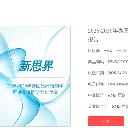
2026-203
报告
出版商：www.newsijie.
新思界
商品编码：HWSCDYYFY1
出版日期：2026-04-23
电子邮件：sales@newsij
2026-2030年泰国光纤预制棒
市场深度调研分析报告
中文版价：RMB 面议
英文版全价：RMB 面
订购