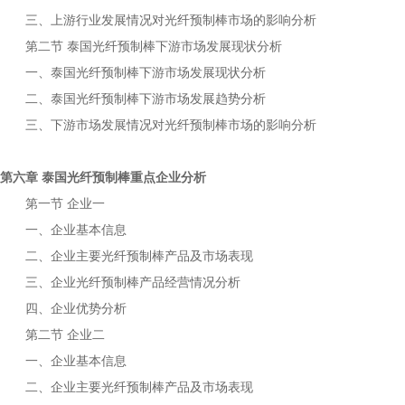
三、上游行业发展情况对
市场的影响分析
光纤预制棒
第二节
下游市场发展现状分析
泰国光纤预制棒
一、
下游市场发展现状分析
泰国光纤预制棒
二、
下游市场发展趋势分析
泰国光纤预制棒
三、下游市场发展情况对
市场的影响分析
光纤预制棒
第六章
重点企业分析
泰国光纤预制棒
第一节
企业一
一、企业基本信息
二、企业主要
产品及市场表现
光纤预制棒
三、企业
产品经营情况分析
光纤预制棒
四、企业优势分析
第二节
企业二
一、企业基本信息
二、企业主要
产品及市场表现
光纤预制棒