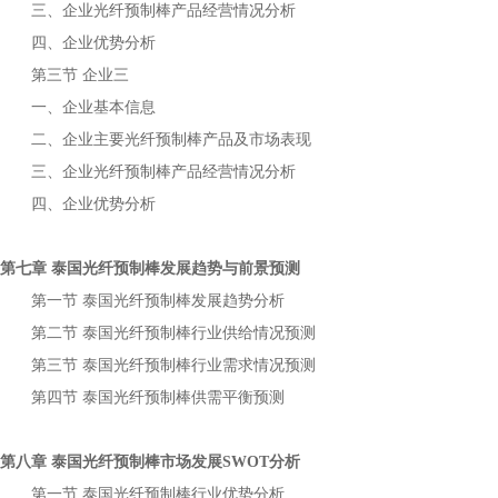
三、企业
产品经营情况分析
光纤预制棒
四、企业优势分析
第三节
企业三
一、企业基本信息
二、企业主要
产品及市场表现
光纤预制棒
三、企业
产品经营情况分析
光纤预制棒
四、企业优势分析
第七章
发展趋势与前景预测
泰国光纤预制棒
第一节
发展趋势分析
泰国光纤预制棒
第二节
行业供给情况预测
泰国光纤预制棒
第三节
行业需求情况预测
泰国光纤预制棒
第四节
供需平衡预测
泰国光纤预制棒
第八章
市场发展
分析
泰国光纤预制棒
SWOT
第一节
行业优势分析
泰国光纤预制棒