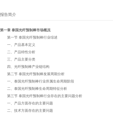
报告简介
第一章
市场概况
泰国光纤预制棒
第一节
行业综述
泰国光纤预制棒
一、产品基本定义
二、产品特性分析
三、产品主要分类
四、
产业链结构
光纤预制棒
第二节
发展周期分析
泰国光纤预制棒
一、
行业所属生命周期阶段
泰国光纤预制棒
二、
生命周期特征分析
泰国光纤预制棒
第三节
行业存在的主要问题分析
泰国光纤预制棒
一、产品方面存在的主要问题
二、技术方面存在的主要问题