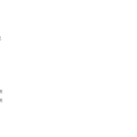
现
测
测