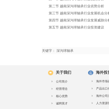
第二节
行业劣势分析
越南深沟球轴承
第三节
行业发展机会分
越南深沟球轴承
第四节
行业发展威胁分
越南深沟球轴承
第五节
行业投资建议
越南深沟球轴承
关键字： 深沟球轴承
关于我们
海外投
海外市场
公司简介
产品出口
经营理念
海外公司
核心优势
人力资源
诚聘英才