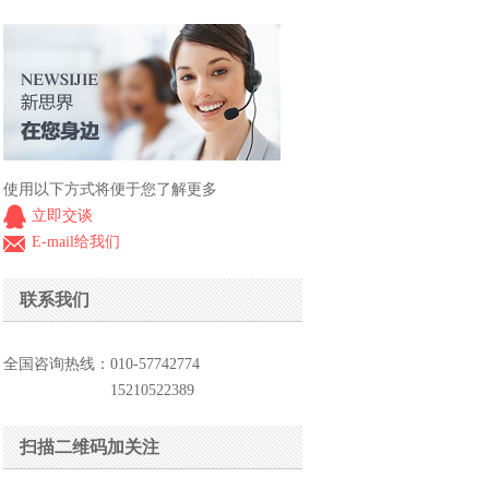
使用以下方式将便于您了解更多
立即交谈
E-mail给我们
联系我们
全国咨询热线：010-57742774
15210522389
扫描二维码加关注