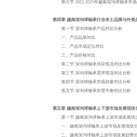
第六节
年
市场
2022-2025
越南深沟球轴承
第四章
行业本土品牌与外资
越南深沟球轴承
第一节
产品对比分析
深沟球轴承
一、产品品质对比
二、产品市场定位对比
三、产品价格对比
第二节
供应情况对比分析
深沟球轴承
第三节
需求情况对比分析
深沟球轴承
第四节
市场容量对比分析
深沟球轴承
第五节
供需平衡对比分析
深沟球轴承
第五章
上下游市场发展现状
越南深沟球轴承
第一节
上游市场发展情
越南深沟球轴承
一、
上游市场发展现状
越南深沟球轴承
二、
上游市场发展趋势
越南深沟球轴承