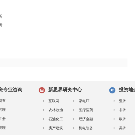
析
析
资专业咨询
新思界研究中心
投资地
调查
互联网
家电IT
亚洲
代理
农林牧渔
医疗医药
非洲
注册
石油化工
经济金融
欧洲
管理
房产建筑
机电装备
美洲