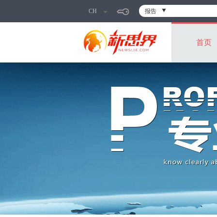
CH
报告
首页