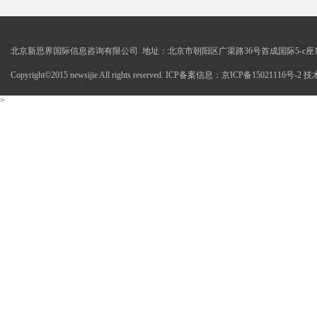
北京新思界国际信息咨询有限公司 地址：北京市朝阳区广渠路36号首成国际5-c座1
Copyright©2015 newsijie All rights reserved. ICP备案信息：京ICP备15021116号-
>