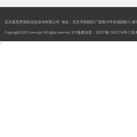
北京新思界国际信息咨询有限公司 地址：北京市朝阳区广渠路36号首成国际5-c座1
Copyright©2015 newsijie All rights reserved. ICP备案信息：京ICP备15021116号-
>