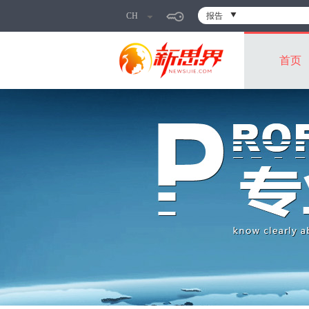
CH
报告
首页