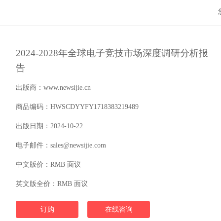
2024-2028年全球电子竞技市场深度调研分析报
告
出版商：www.newsijie.cn
商品编码：HWSCDYYFY1718383219489
出版日期：2024-10-22
电子邮件：sales@newsijie.com
中文版价：RMB 面议
英文版全价：RMB 面议
订购
在线咨询