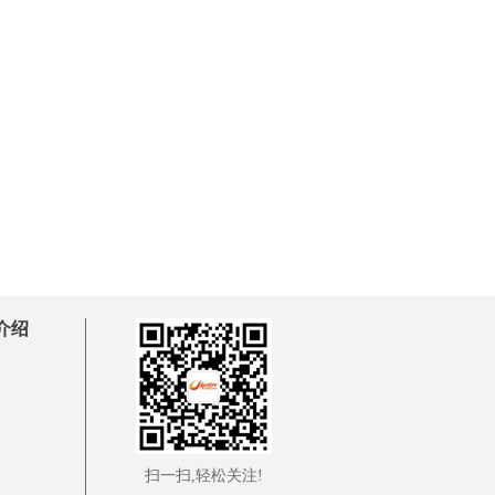
介绍
扫一扫,轻松关注!