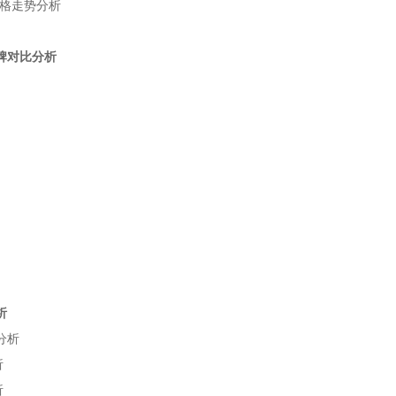
格走势分析
牌对比分析
析
分析
析
析