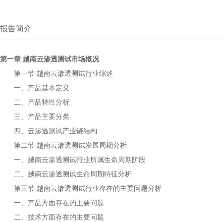
报告简介
第一章
市场概况
越南云渗透测试
第一节
行业综述
越南云渗透测试
一、产品基本定义
二、产品特性分析
三、产品主要分类
四、
产业链结构
云渗透测试
第二节
发展周期分析
越南云渗透测试
一、
行业所属生命周期阶段
越南云渗透测试
二、
生命周期特征分析
越南云渗透测试
第三节
行业存在的主要问题分析
越南云渗透测试
一、产品方面存在的主要问题
二、技术方面存在的主要问题