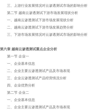
三、上游行业发展情况对
市场的影响分析
云渗透测试
第二节
下游市场发展现状分析
越南云渗透测试
一、
下游市场发展现状分析
越南云渗透测试
二、
下游市场发展趋势分析
越南云渗透测试
三、下游市场发展情况对
市场的影响分析
云渗透测试
第六章
重点企业分析
越南云渗透测试
第一节
企业一
一、企业基本信息
二、企业主要
产品及市场表现
云渗透测试
三、企业
产品经营情况分析
云渗透测试
四、企业优势分析
第二节
企业二
一、企业基本信息
二、企业主要
产品及市场表现
云渗透测试