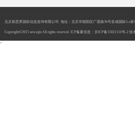
北京新思界国际信息咨询有限公司 地址：北京市朝阳区广渠路36号首成国际5-c座1
Copyright©2015 newsijie All rights reserved. ICP备案信息：京ICP备15021116号-
>