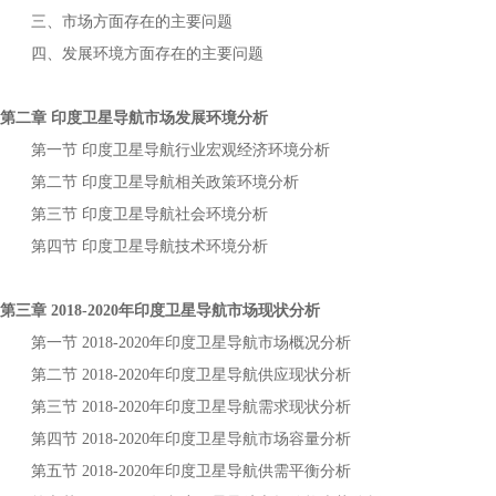
三、市场方面存在的主要问题
四、发展环境方面存在的主要问题
第二章
市场发展环境分析
印度卫星导航
第一节
行业宏观经济环境分析
印度卫星导航
第二节
相关政策环境分析
印度卫星导航
第三节
社会环境分析
印度卫星导航
第四节
技术环境分析
印度卫星导航
第三章
年
市场现状分析
2018-2020
印度卫星导航
第一节
年
市场概况分析
2018-2020
印度卫星导航
第二节
年
供应现状分析
2018-2020
印度卫星导航
第三节
年
需求现状分析
2018-2020
印度卫星导航
第四节
年
市场容量分析
2018-2020
印度卫星导航
第五节
年
供需平衡分析
2018-2020
印度卫星导航