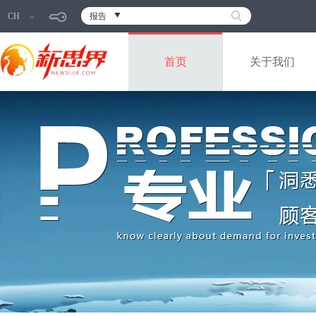
CH
报告
首页
关于我们