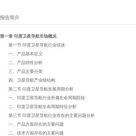
报告简介
第一章
市场概况
印度卫星导航
第一节
行业综述
印度卫星导航
一、产品基本定义
二、产品特性分析
三、产品主要分类
四、
产业链结构
卫星导航
第二节
发展周期分析
印度卫星导航
一、
行业所属生命周期阶段
印度卫星导航
二、
生命周期特征分析
印度卫星导航
第三节
行业存在的主要问题分析
印度卫星导航
一、产品方面存在的主要问题
二、技术方面存在的主要问题