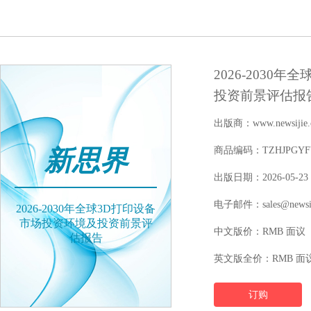
2026-2030
投资前景评估报
出版商：www.newsijie.
新思界
商品编码：TZHJPGYFY1
出版日期：2026-05-23
电子邮件：sales@newsij
2026-2030年全球3D打印设备
市场投资环境及投资前景评
中文版价：RMB 面议
估报告
英文版全价：RMB 面
订购