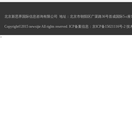
北京新思界国际信息咨询有限公司 地址：北京市朝阳区广渠路36号首成国际5-c座1
Copyright©2015 newsijie All rights reserved. ICP备案信息：京ICP备15021116号-
>