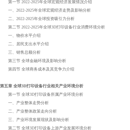
第一节
年
宏观经济发展情况介绍
2022-2025
全球
一、
年
宏观经济走势及影响分析
2022-2025
全球
二、
年
投资吸引力分析
2022-2025
全球
第二节
年
行业消费环境分析
2022-2025
全球3D打印设备
一、物价水平介绍
二、居民支出水平介绍
三、销售总额分析
第三节
金融环境及影响分析
全球
第四节
商务成本及其竞争力介绍
全球
第五章
行业相关产业环境分析
全球3D打印设备
第一节
所属产业环境分析
全球3D打印设备
一、产业整体走势分析
二、产业整体政策走向分析
三、产业环境发展现状及影响分析
第二节
上游产业发展环境分析
全球3D打印设备