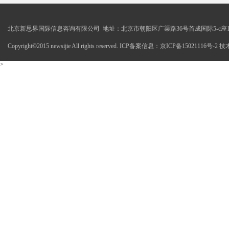
北京新思界国际信息咨询有限公司 地址：北京市朝阳区广渠路36号首成国际5-c座1
Copyright©2015 newsijie All rights reserved. ICP备案信息：京ICP备15021116号-
>