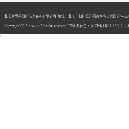
北京新思界国际信息咨询有限公司 地址：北京市朝阳区广渠路36号首成国际5-c座1
Copyright©2015 newsijie All rights reserved. ICP备案信息：京ICP备15021116号-
>