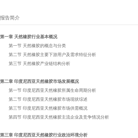
报告简介
第一章
行业基本概况
天然橡胶
第一节
的概念与分类
天然橡胶
第二节
主要下游用户及需求特征分析
天然橡胶
第三节
产业链结构分析
天然橡胶
第二章
市场发展概况
印度尼西亚天然橡胶
第一节
所属生命周期分析
印度尼西亚天然橡胶
第二节
市场现状综述
印度尼西亚天然橡胶
第三节
市场供需概况
印度尼西亚天然橡胶
第四节
主流企业及竞争情况分析
印度尼西亚天然橡胶
第三章
行业政治环境分析
印度尼西亚天然橡胶