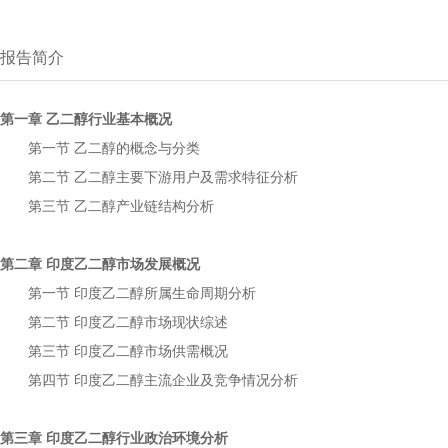
报告简介
第一章
行业基本概况
乙二醇
第一节
的概念与分类
乙二醇
第二节
主要下游用户及需求特征分析
乙二醇
第三节
产业链结构分析
乙二醇
第二章
市场发展概况
印度乙二醇
第一节
所属生命周期分析
印度乙二醇
第二节
市场现状综述
印度乙二醇
第三节
市场供需概况
印度乙二醇
第四节
主流企业及竞争情况分析
印度乙二醇
第三章
行业政治环境分析
印度乙二醇