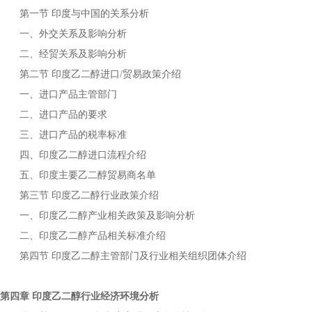
第一节
与中国的关系分析
印度
一、外交关系及影响分析
二、经贸关系及影响分析
第二节
进口
贸易政策介绍
印度乙二醇
/
一、进口产品主管部门
二、进口产品的要求
三、进口产品的税率标准
四、
进口流程介绍
印度乙二醇
五、
主要
贸易商名单
印度
乙二醇
第三节
行业政策介绍
印度乙二醇
一、
产业相关政策及影响分析
印度乙二醇
二、
产品相关标准介绍
印度乙二醇
第四节
主管部门及行业相关组织团体介绍
印度乙二醇
第四章
行业经济环境分析
印度乙二醇