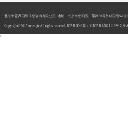
北京新思界国际信息咨询有限公司 地址：北京市朝阳区广渠路36号首成国际5-c座1
Copyright©2015 newsijie All rights reserved. ICP备案信息：京ICP备15021116号-
>