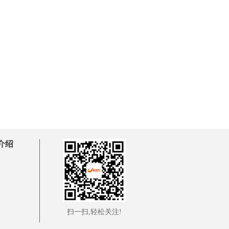
介绍
扫一扫,轻松关注!