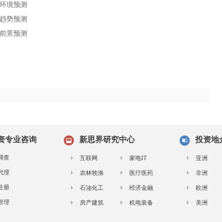
环境预测
趋势预测
前景预测
资专业咨询
新思界研究中心
投资地
调查
互联网
家电IT
亚洲
代理
农林牧渔
医疗医药
非洲
注册
石油化工
经济金融
欧洲
管理
房产建筑
机电装备
美洲