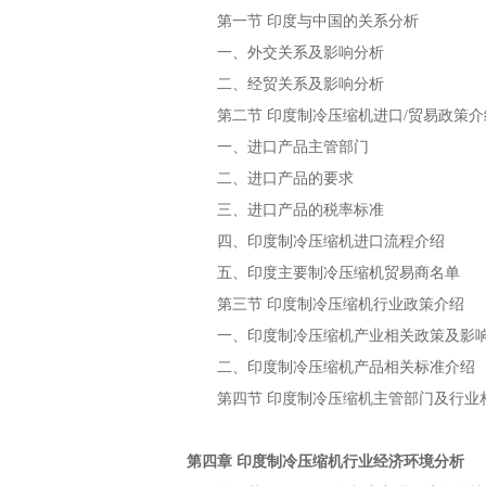
第一节
与中国的关系分析
印度
一、外交关系及影响分析
二、经贸关系及影响分析
第二节
进口
贸易政策介
印度制冷压缩机
/
一、进口产品主管部门
二、进口产品的要求
三、进口产品的税率标准
四、
进口流程介绍
印度制冷压缩机
五、
主要
贸易商名单
印度
制冷压缩机
第三节
行业政策介绍
印度制冷压缩机
一、
产业相关政策及影
印度制冷压缩机
二、
产品相关标准介绍
印度制冷压缩机
第四节
主管部门及行业
印度制冷压缩机
第四章
行业经济环境分析
印度制冷压缩机