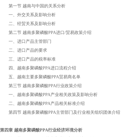
第一节
与中国的关系分析
越南
一、外交关系及影响分析
二、经贸关系及影响分析
第二节
进口
贸易政策介绍
越南多聚磷酸PPA
/
一、进口产品主管部门
二、进口产品的要求
三、进口产品的税率标准
四、
进口流程介绍
越南多聚磷酸PPA
五、
主要
贸易商名单
越南
多聚磷酸PPA
第三节
行业政策介绍
越南多聚磷酸PPA
一、
产业相关政策及影响分析
越南多聚磷酸PPA
二、
产品相关标准介绍
越南多聚磷酸PPA
第四节
主管部门及行业相关组织团体介绍
越南多聚磷酸PPA
第四章
行业经济环境分析
越南多聚磷酸PPA