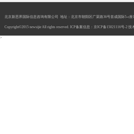
北京新思界国际信息咨询有限公司 地址：北京市朝阳区广渠路36号首成国际5-c座1
Copyright©2015 newsijie All rights reserved. ICP备案信息：京ICP备15021116号-
>