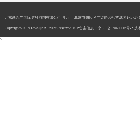
北京新思界国际信息咨询有限公司 地址：北京市朝阳区广渠路36号首成国际5-c座1
Copyright©2015 newsijie All rights reserved. ICP备案信息：京ICP备15021116号-
>