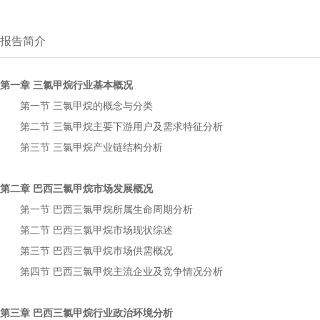
报告简介
第一章
行业基本概况
三氯甲烷
第一节
的概念与分类
三氯甲烷
第二节
主要下游用户及需求特征分析
三氯甲烷
第三节
产业链结构分析
三氯甲烷
第二章
市场发展概况
巴西三氯甲烷
第一节
所属生命周期分析
巴西三氯甲烷
第二节
市场现状综述
巴西三氯甲烷
第三节
市场供需概况
巴西三氯甲烷
第四节
主流企业及竞争情况分析
巴西三氯甲烷
第三章
行业政治环境分析
巴西三氯甲烷