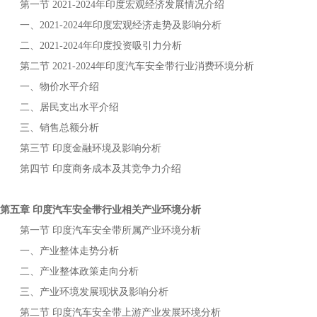
第一节
年
宏观经济发展情况介绍
2021-2024
印度
一、
年
宏观经济走势及影响分析
2021-2024
印度
二、
年
投资吸引力分析
2021-2024
印度
第二节
年
行业消费环境分析
2021-2024
印度汽车安全带
一、物价水平介绍
二、居民支出水平介绍
三、销售总额分析
第三节
金融环境及影响分析
印度
第四节
商务成本及其竞争力介绍
印度
第五章
行业相关产业环境分析
印度汽车安全带
第一节
所属产业环境分析
印度汽车安全带
一、产业整体走势分析
二、产业整体政策走向分析
三、产业环境发展现状及影响分析
第二节
上游产业发展环境分析
印度汽车安全带