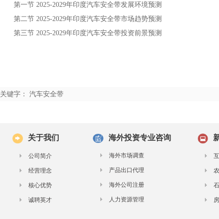
第一节
年
发展环境预测
2025-2029
印度汽车安全带
第二节
年
市场趋势预测
2025-2029
印度汽车安全带
第三节
年
投资前景预测
2025-2029
印度汽车安全带
关键字： 汽车安全带
关于我们
海外投资专业咨询
海外市场调查
公司简介
产品出口代理
经营理念
海外公司注册
核心优势
人力资源管理
诚聘英才