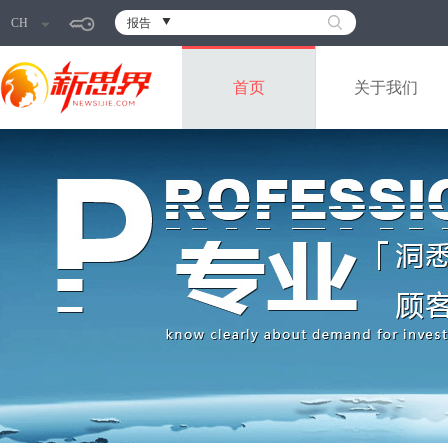
CH
报告
首页
关于我们