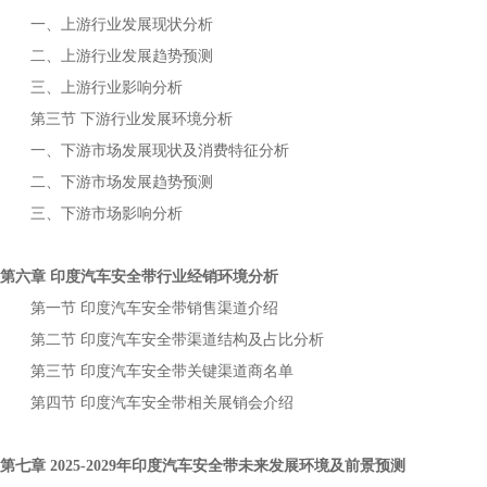
一、上游行业发展现状分析
二、上游行业发展趋势预测
三、上游行业影响分析
第三节
下游行业发展环境分析
一、下游市场发展现状及消费特征分析
二、下游市场发展趋势预测
三、下游市场影响分析
第六章
行业经销环境分析
印度汽车安全带
第一节
销售渠道介绍
印度汽车安全带
第二节
渠道结构及占比分析
印度汽车安全带
第三节
关键渠道商名单
印度汽车安全带
第四节
相关展销会介绍
印度汽车安全带
第七章
年
未来发展环境及前景预测
2025-2029
印度汽车安全带