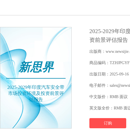
2025-202
资前景评估报告
出版商：www.newsijie.
新思界
商品编码：TZHJPGYFY1
出版日期：2025-09-16
电子邮件：sales@newsij
2025-2029年印度汽车安全带
市场投资环境及投资前景评
中文版价：RMB 面议
估报告
英文版全价：RMB 面
订购