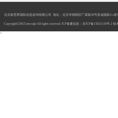
北京新思界国际信息咨询有限公司 地址：北京市朝阳区广渠路36号首成国际5-c座1
Copyright©2015 newsijie All rights reserved. ICP备案信息：京ICP备15021116号-
>