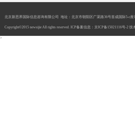
北京新思界国际信息咨询有限公司 地址：北京市朝阳区广渠路36号首成国际5-c座1
Copyright©2015 newsijie All rights reserved. ICP备案信息：京ICP备15021116号-
>