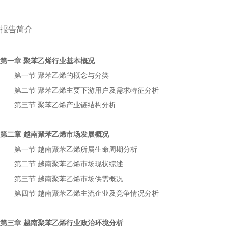
报告简介
第一章
行业基本概况
聚苯乙烯
第一节
的概念与分类
聚苯乙烯
第二节
主要下游用户及需求特征分析
聚苯乙烯
第三节
产业链结构分析
聚苯乙烯
第二章
市场发展概况
越南聚苯乙烯
第一节
所属生命周期分析
越南聚苯乙烯
第二节
市场现状综述
越南聚苯乙烯
第三节
市场供需概况
越南聚苯乙烯
第四节
主流企业及竞争情况分析
越南聚苯乙烯
第三章
行业政治环境分析
越南聚苯乙烯