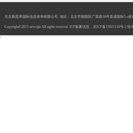
北京新思界国际信息咨询有限公司 地址：北京市朝阳区广渠路36号首成国际5-c座1
Copyright©2015 newsijie All rights reserved. ICP备案信息：京ICP备15021116号-
>