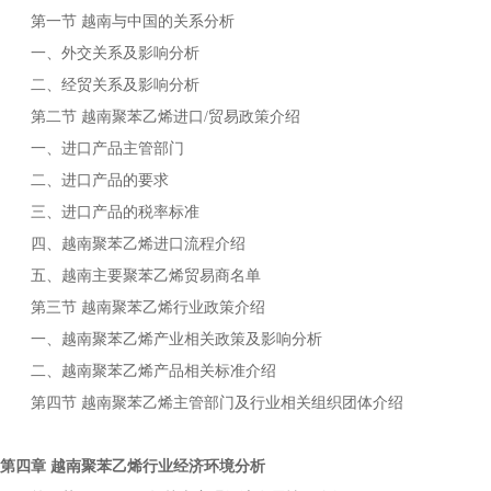
第一节
与中国的关系分析
越南
一、外交关系及影响分析
二、经贸关系及影响分析
第二节
进口
贸易政策介绍
越南聚苯乙烯
/
一、进口产品主管部门
二、进口产品的要求
三、进口产品的税率标准
四、
进口流程介绍
越南聚苯乙烯
五、
主要
贸易商名单
越南
聚苯乙烯
第三节
行业政策介绍
越南聚苯乙烯
一、
产业相关政策及影响分析
越南聚苯乙烯
二、
产品相关标准介绍
越南聚苯乙烯
第四节
主管部门及行业相关组织团体介绍
越南聚苯乙烯
第四章
行业经济环境分析
越南聚苯乙烯