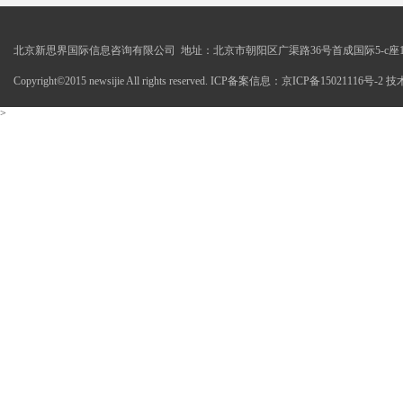
北京新思界国际信息咨询有限公司 地址：北京市朝阳区广渠路36号首成国际5-c座1
Copyright©2015 newsijie All rights reserved. ICP备案信息：京ICP备15021116号-
>