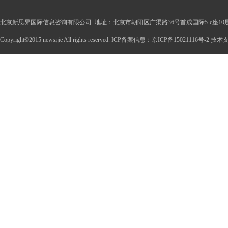
北京新思界国际信息咨询有限公司 地址：北京市朝阳区广渠路36号首成国际5-c座10
Copyright©2015 newsijie All rights reserved. ICP备案信息：京ICP备15021116号-2 