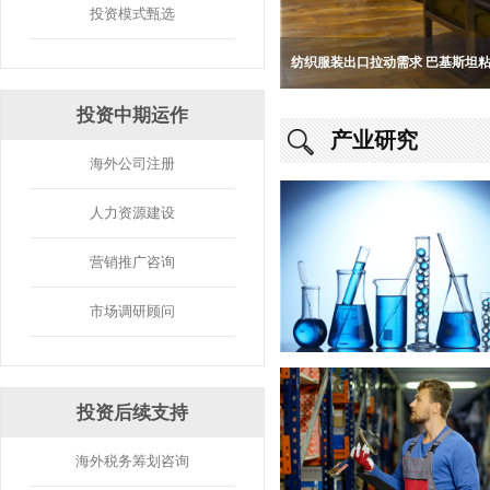
投资模式甄选
纺织服装出口拉动需求 巴基斯坦
本土产能长期空白 巴基斯坦硫化
中巴自贸协定关税红利释放 巴基
本土产能长期空白 巴基斯坦硝酸
投资中期运作
产业研究
海外公司注册
人力资源建设
营销推广咨询
市场调研顾问
投资后续支持
海外税务筹划咨询