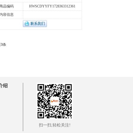
商品编码
HWSCDYYFY1728363312361
内容信息
页
3
条
介绍
扫一扫,轻松关注!