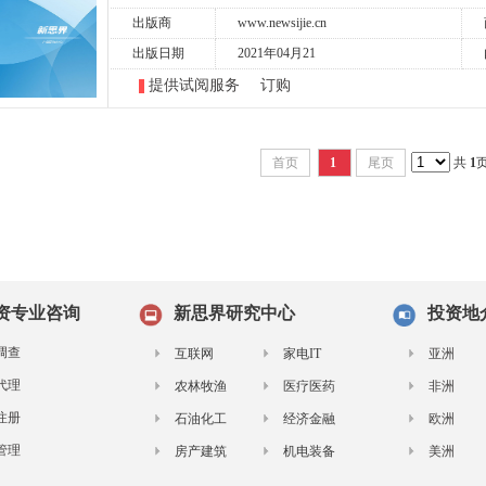
出版商
www.newsijie.cn
出版日期
2021年04月21
提供试阅服务
订购
首页
1
尾页
共
1
资专业咨询
新思界研究中心
投资地
调查
互联网
家电IT
亚洲
代理
农林牧渔
医疗医药
非洲
注册
石油化工
经济金融
欧洲
管理
房产建筑
机电装备
美洲