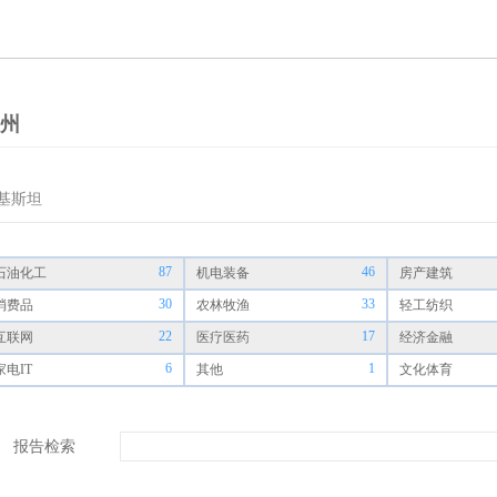
州
基斯坦
87
46
石油化工
机电装备
房产建筑
30
33
消费品
农林牧渔
轻工纺织
22
17
互联网
医疗医药
经济金融
6
1
家电IT
其他
文化体育
报告检索