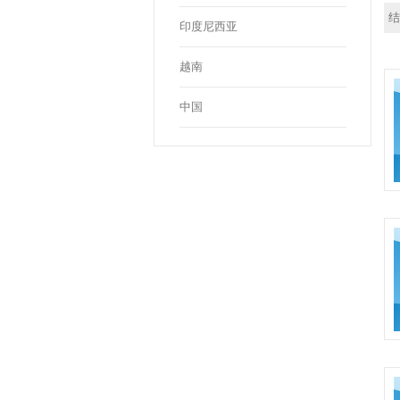
结
印度尼西亚
越南
中国