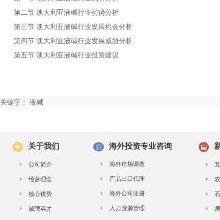
第二节
行业劣势分析
澳大利亚液碱
第三节
行业发展机会分析
澳大利亚液碱
第四节
行业发展威胁分析
澳大利亚液碱
第五节
行业投资建议
澳大利亚液碱
关键字： 液碱
关于我们
海外投资专业咨询
海外市场调查
公司简介
产品出口代理
经营理念
海外公司注册
核心优势
人力资源管理
诚聘英才