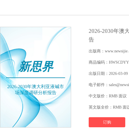
2026-203
告
出版商：www.newsijie.
新思界
商品编码：HWSCDYYFY0
出版日期：2026-03-09
电子邮件：sales@newsij
2026-2030年澳大利亚液碱市
场深度调研分析报告
中文版价：RMB 面议
英文版全价：RMB 面
订购